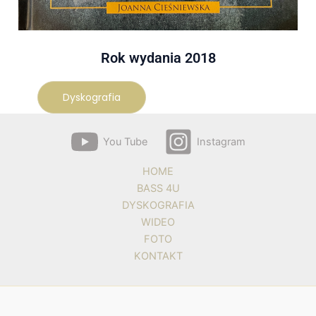
Rok wydania 2018
Dyskografia
You Tube
Instagram
HOME
BASS 4U
DYSKOGRAFIA
WIDEO
FOTO
KONTAKT