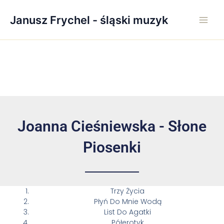
Skip
Main
to
Janusz Frychel - śląski muzyk
Men
content
Joanna Cieśniewska - Słone
Piosenki
Trzy Życia
Płyń Do Mnie Wodą
List Do Agatki
Półerotyk