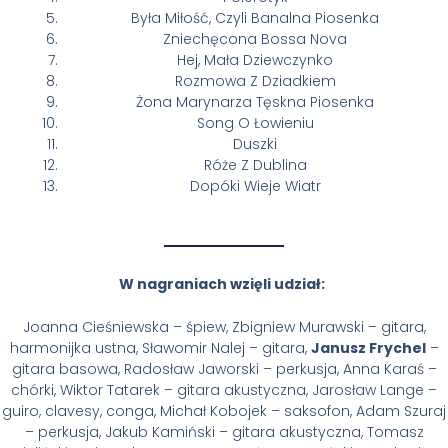
Była Miłość, Czyli Banalna Piosenka
Zniechęcona Bossa Nova
Hej, Mała Dziewczynko
Rozmowa Z Dziadkiem
Żona Marynarza Tęskna Piosenka
Song O Łowieniu
Duszki
Róże Z Dublina
Dopóki Wieje Wiatr
W nagraniach wzięli udział:
Joanna Cieśniewska – śpiew, Zbigniew Murawski – gitara,
harmonijka ustna, Sławomir Nalej – gitara,
Janusz Frychel
–
gitara basowa, Radosław Jaworski – perkusja, Anna Karaś –
chórki, Wiktor Tatarek – gitara akustyczna, Jarosław Lange –
guiro, clavesy, conga, Michał Kobojek – saksofon, Adam Szuraj
– perkusja, Jakub Kamiński – gitara akustyczna, Tomasz